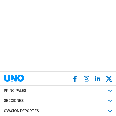
PRINCIPALES
Últimas Noticias
SECCIONES
Política
Horóscopo
OVACIÓN DEPORTES