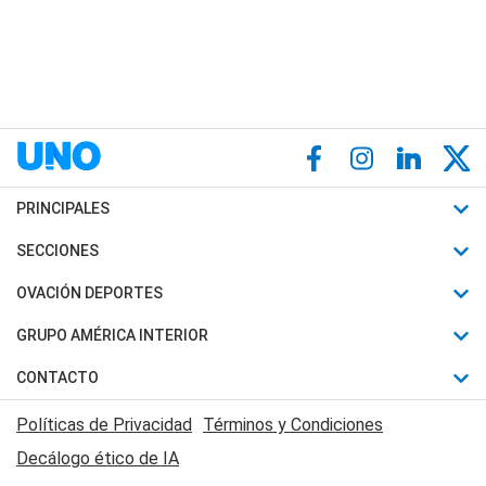
PRINCIPALES
Últimas Noticias
SECCIONES
Política
Horóscopo
OVACIÓN DEPORTES
Sociedad
Motores
Fútbol
GRUPO AMÉRICA INTERIOR
Policiales
Recetas
Mundial
Canal 7 en Vivo
CONTACTO
Judiciales
Trucos caseros
Automovilismo
Radio Nihuil
Acerca de Nosotros
Economia
Políticas de Privacidad
Términos y Condiciones
Series y Películas
Rugby
FM UNA
Contactanos
Decálogo ético de IA
Edictos y Solicitadas
Tenis
Radio Brava