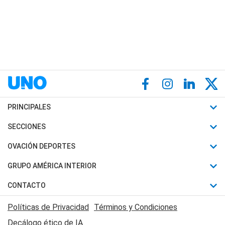
PRINCIPALES
Últimas Noticias
SECCIONES
Política
Horóscopo
OVACIÓN DEPORTES
Sociedad
Motores
Fútbol
GRUPO AMÉRICA INTERIOR
Policiales
Recetas
Mundial
Canal 7 en Vivo
CONTACTO
Judiciales
Trucos caseros
Automovilismo
Radio Nihuil
Acerca de Nosotros
Economia
Políticas de Privacidad
Términos y Condiciones
Series y Películas
Rugby
FM UNA
Contactanos
Decálogo ético de IA