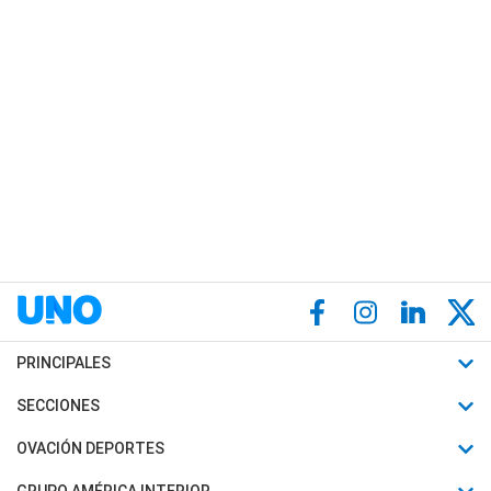
PRINCIPALES
Últimas Noticias
SECCIONES
Política
Horóscopo
OVACIÓN DEPORTES
Sociedad
Motores
Fútbol