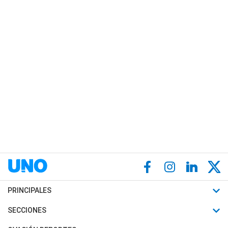
PRINCIPALES
Últimas Noticias
SECCIONES
Política