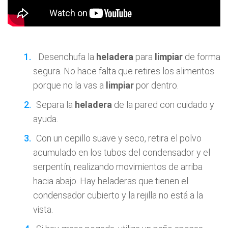
Desenchufa la
heladera
para
limpiar
de forma
segura. No hace falta que retires los alimentos
porque no la vas a
limpiar
por dentro.
Separa la
heladera
de la pared con cuidado y
ayuda.
Con un cepillo suave y seco, retira el polvo
acumulado en los tubos del condensador y el
serpentín, realizando movimientos de arriba
hacia abajo. Hay heladeras que tienen el
condensador cubierto y la rejilla no está a la
vista.