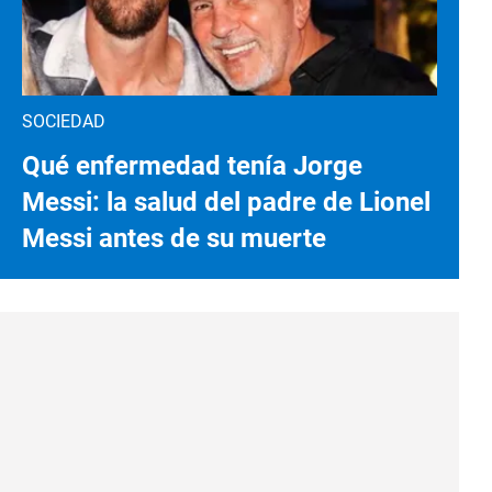
SOCIEDAD
Qué enfermedad tenía Jorge
Messi: la salud del padre de Lionel
Messi antes de su muerte