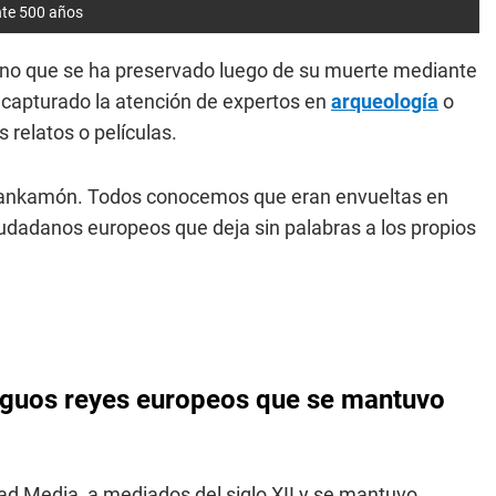
nte 500 años
no que se ha preservado luego de su muerte mediante
 capturado la atención de expertos en
arqueología
o
s relatos o películas.
ankamón. Todos conocemos que eran envueltas en
ciudadanos europeos que deja sin palabras a los propios
tiguos reyes europeos que se mantuvo
d Media, a mediados del siglo XII y se mantuvo