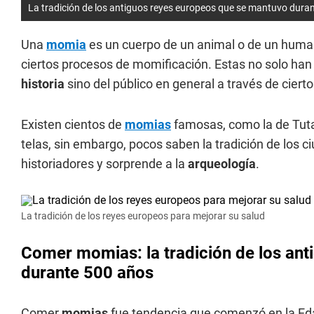
La tradición de los antiguos reyes europeos que se mantuvo dura
Una
momia
es un cuerpo de un animal o de un huma
ciertos procesos de momificación. Estas no solo han
historia
sino del público en general a través de cierto
Existen cientos de
momias
famosas, como la de Tut
telas, sin embargo, pocos saben la tradición de los 
historiadores y sorprende a la
arqueología
.
La tradición de los reyes europeos para mejorar su salud
Comer momias: la tradición de los an
durante 500 años
Comer
momias
fue tendencia que comenzó en la Eda