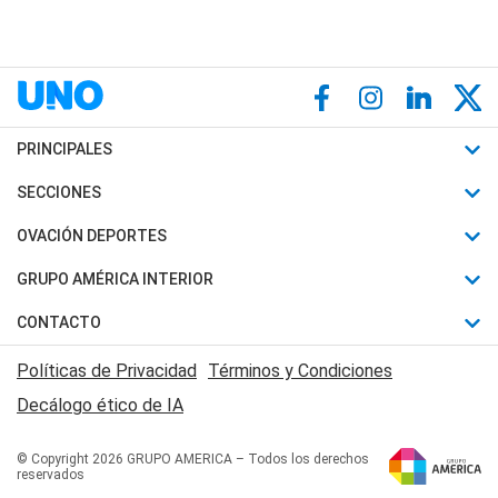
PRINCIPALES
Últimas Noticias
SECCIONES
Política
Horóscopo
OVACIÓN DEPORTES
Sociedad
Motores
Fútbol
GRUPO AMÉRICA INTERIOR
Policiales
Recetas
Mundial
Canal 7 en Vivo
CONTACTO
Judiciales
Trucos caseros
Automovilismo
Radio Nihuil
Acerca de Nosotros
Economia
Políticas de Privacidad
Términos y Condiciones
Series y Películas
Rugby
FM UNA
Contactanos
Decálogo ético de IA
Edictos y Solicitadas
Tenis
Radio Brava
Newsletter
Básquet
© Copyright 2026 GRUPO AMERICA – Todos los derechos
San Juan 8
reservados
Boxeo