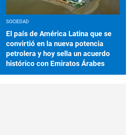
SOCIEDAD
El país de América Latina que se
convirtió en la nueva potencia
petrolera y hoy sella un acuerdo
histórico con Emiratos Árabes