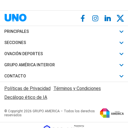
PRINCIPALES
Últimas Noticias
SECCIONES
Política
Horóscopo
OVACIÓN DEPORTES
Sociedad
Motores
Fútbol
GRUPO AMÉRICA INTERIOR
Policiales
Recetas
Mundial
Canal 7 en Vivo
CONTACTO
Judiciales
Trucos caseros
Automovilismo
Radio Nihuil
Acerca de Nosotros
Economia
Políticas de Privacidad
Términos y Condiciones
Series y Películas
Rugby
FM UNA
Contactanos
Decálogo ético de IA
Edictos y Solicitadas
Tenis
Radio Brava
Newsletter
Básquet
© Copyright 2026 GRUPO AMERICA – Todos los derechos
San Juan 8
reservados
Boxeo