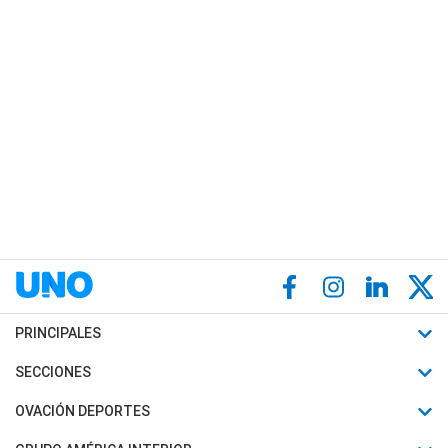
PRINCIPALES
Últimas Noticias
SECCIONES
Política
Horóscopo
OVACIÓN DEPORTES
Sociedad
Motores