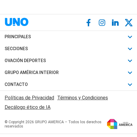
PRINCIPALES
Últimas Noticias
SECCIONES
Política
Horóscopo
OVACIÓN DEPORTES
Sociedad
Motores
Fútbol
GRUPO AMÉRICA INTERIOR
Policiales
Recetas
Mundial
Canal 7 en Vivo
CONTACTO
Judiciales
Trucos caseros
Automovilismo
Radio Nihuil
Acerca de Nosotros
Economia
Políticas de Privacidad
Términos y Condiciones
Series y Películas
Rugby
FM UNA
Contactanos
Decálogo ético de IA
Edictos y Solicitadas
Tenis
Radio Brava
Newsletter
Básquet
© Copyright 2026 GRUPO AMERICA – Todos los derechos
San Juan 8
reservados
Boxeo