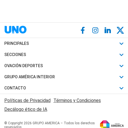
PRINCIPALES
Últimas Noticias
SECCIONES
Política
Horóscopo
OVACIÓN DEPORTES
Sociedad
Motores
Fútbol
GRUPO AMÉRICA INTERIOR
Policiales
Recetas
Mundial
Canal 7 en Vivo
CONTACTO
Judiciales
Trucos caseros
Automovilismo
Radio Nihuil
Acerca de Nosotros
Economia
Políticas de Privacidad
Términos y Condiciones
Series y Películas
Rugby
FM UNA
Contactanos
Decálogo ético de IA
Edictos y Solicitadas
Tenis
Radio Brava
Newsletter
Básquet
© Copyright 2026 GRUPO AMERICA – Todos los derechos
San Juan 8
reservados