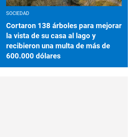
SOCIEDAD
Cortaron 138 árboles para mejorar
la vista de su casa al lago y
recibieron una multa de más de
600.000 dólares