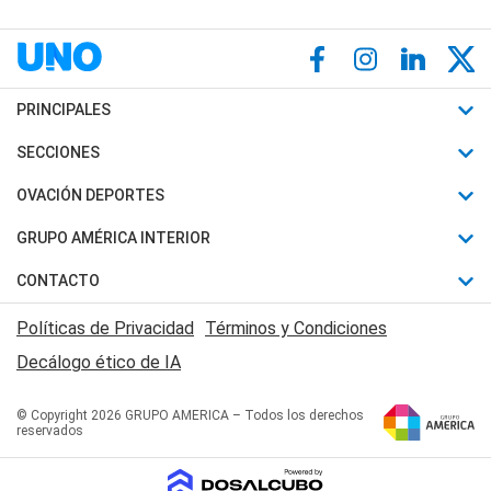
PRINCIPALES
Últimas Noticias
SECCIONES
Política
Horóscopo
OVACIÓN DEPORTES
Sociedad
Motores
Fútbol
GRUPO AMÉRICA INTERIOR
Policiales
Recetas
Mundial
Canal 7 en Vivo
CONTACTO
Judiciales
Trucos caseros
Automovilismo
Radio Nihuil
Acerca de Nosotros
Economia
Políticas de Privacidad
Términos y Condiciones
Series y Películas
Rugby
FM UNA
Contactanos
Decálogo ético de IA
Edictos y Solicitadas
Tenis
Radio Brava
Newsletter
Básquet
© Copyright 2026 GRUPO AMERICA – Todos los derechos
San Juan 8
reservados
Boxeo
Fuera de Juego