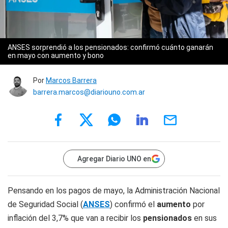
ANSES sorprendió a los pensionados: confirmó cuánto ganarán
en mayo con aumento y bono
Por
Marcos Barrera
barrera.marcos@diariouno.com.ar
Agregar Diario UNO en
Pensando en los pagos de mayo, la Administración Nacional
de Seguridad Social (
ANSES
) confirmó el
aumento
por
inflación del 3,7% que van a recibir los
pensionados
en sus