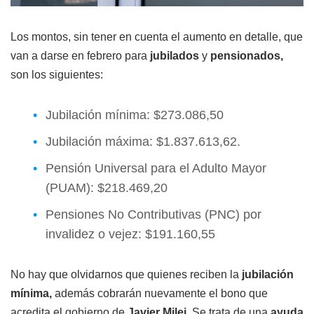
Los montos, sin tener en cuenta el aumento en detalle, que
van a darse en febrero para
jubilados
y
pensionados,
son los siguientes:
Jubilación mínima: $273.086,50
Jubilación máxima: $1.837.613,62.
Pensión Universal para el Adulto Mayor
(PUAM): $218.469,20
Pensiones No Contributivas (PNC) por
invalidez o vejez: $191.160,55
No hay que olvidarnos que quienes reciben la
jubilación
mínima,
además cobrarán nuevamente el bono que
acredita el gobierno de
Javier Milei.
Se trata de una
ayuda