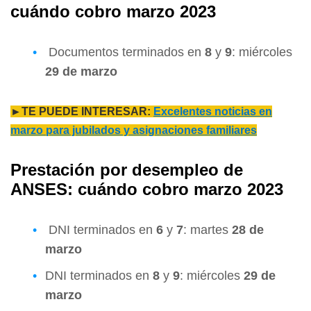
cuándo cobro marzo 2023
Documentos terminados en
8
y
9
: miércoles
29 de marzo
►TE PUEDE INTERESAR:
Excelentes noticias en
marzo para jubilados y asignaciones familiares
Prestación por desempleo de
ANSES: cuándo cobro marzo 2023
DNI terminados en
6
y
7
: martes
28 de
marzo
DNI terminados en
8
y
9
: miércoles
29 de
marzo