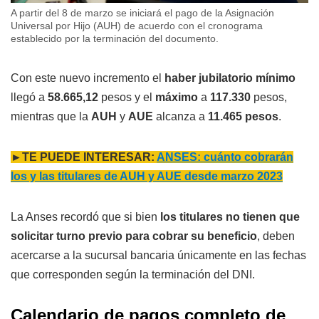
A partir del 8 de marzo se iniciará el pago de la Asignación
Universal por Hijo (AUH) de acuerdo con el cronograma
establecido por la terminación del documento.
Con este nuevo incremento el
haber jubilatorio mínimo
llegó a
58.665,12
pesos y el
máximo
a
117.330
pesos,
mientras que la
AUH
y
AUE
alcanza a
11.465 pesos
.
►TE PUEDE INTERESAR:
ANSES: cuánto cobrarán
los y las titulares de AUH y AUE desde marzo 2023
La Anses recordó que si bien
los titulares no tienen que
solicitar turno previo para cobrar su beneficio
, deben
acercarse a la sucursal bancaria únicamente en las fechas
que corresponden según la terminación del DNI.
Calendario de pagos completo de