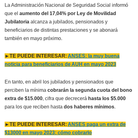
La Administración Nacional de Seguridad Social informó
que el
aumento del 17,04% por Ley de Movilidad
Jubilatoria
alcanza a jubilados, pensionados y
beneficiarios de distintas prestaciones y se abonará
también en mayo próximo.
►TE PUEDE INTERESAR:
ANSES: la muy buena
noticia para beneficiarios de AUH en mayo 2023
En tanto, en abril los jubilados y pensionados que
perciben la mínima
cobrarán la segunda cuota del bono
extra de $15.000
, cifra que decrecerá
hasta los $5.000
para los que reciben hasta
dos haberes mínimos
.
►TE PUEDE INTERESAR:
ANSES paga un extra de
$13000 en mayo 2023: cómo cobrarlo