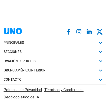
PRINCIPALES
Últimas Noticias
SECCIONES
Política
Horóscopo
OVACIÓN DEPORTES
Sociedad
Motores
Fútbol
GRUPO AMÉRICA INTERIOR
Policiales
Recetas
Mundial
Canal 7 en Vivo
CONTACTO
Judiciales
Trucos caseros
Automovilismo
Radio Nihuil
Acerca de Nosotros
Economia
Políticas de Privacidad
Términos y Condiciones
Series y Películas
Rugby
FM UNA
Contactanos
Decálogo ético de IA
Edictos y Solicitadas
Tenis
Radio Brava
Newsletter