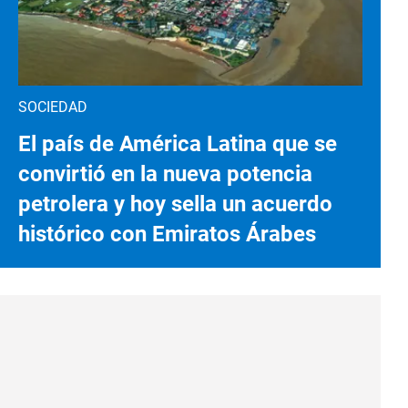
SOCIEDAD
El país de América Latina que se
convirtió en la nueva potencia
petrolera y hoy sella un acuerdo
histórico con Emiratos Árabes