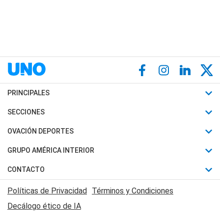
PRINCIPALES
Últimas Noticias
SECCIONES
Política
Horóscopo
OVACIÓN DEPORTES
Sociedad
Motores
Fútbol
GRUPO AMÉRICA INTERIOR
Policiales
Recetas
Mundial
Canal 7 en Vivo
CONTACTO
Judiciales
Trucos caseros
Automovilismo
Radio Nihuil
Acerca de Nosotros
Economia
Políticas de Privacidad
Términos y Condiciones
Series y Películas
Rugby
FM UNA
Contactanos
Decálogo ético de IA
Edictos y Solicitadas
Tenis
Radio Brava
Newsletter