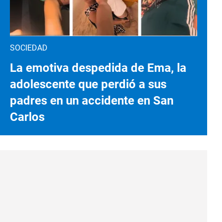
SOCIEDAD
La emotiva despedida de Ema, la
adolescente que perdió a sus
padres en un accidente en San
Carlos