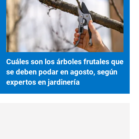
Cuáles son los árboles frutales que
se deben podar en agosto, según
expertos en jardinería