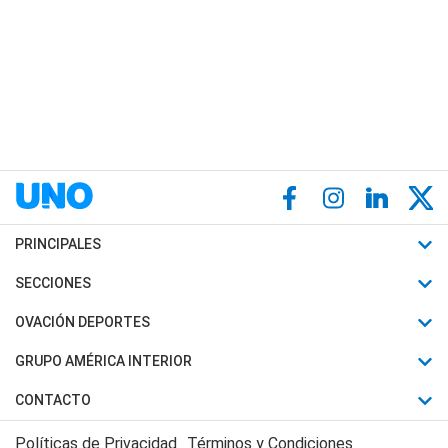
PRINCIPALES
Últimas Noticias
SECCIONES
Política
Horóscopo
OVACIÓN DEPORTES
Sociedad
Motores
Fútbol
GRUPO AMÉRICA INTERIOR
Policiales
Recetas
Mundial
Canal 7 en Vivo
CONTACTO
Judiciales
Trucos caseros
Automovilismo
Radio Nihuil
Acerca de Nosotros
Economia
Políticas de Privacidad
Términos y Condiciones