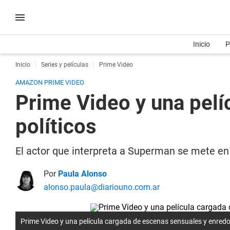
Inicio
P
Inicio
Series y películas
Prime Video
AMAZON PRIME VIDEO
Prime Video y una pelí
políticos
El actor que interpreta a Superman se mete en
Por
Paula Alonso
alonso.paula@diariouno.com.ar
Prime Video y una película cargada de escenas sensuales y enredo