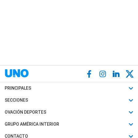
PRINCIPALES
Últimas Noticias
SECCIONES
Política
Horóscopo
OVACIÓN DEPORTES
Sociedad
Motores
Fútbol
GRUPO AMÉRICA INTERIOR
Policiales
Recetas
Mundial
Canal 7 en Vivo
CONTACTO