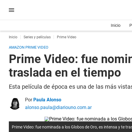
Inicio
P
Inicio
Series y películas
Prime Video
AMAZON PRIME VIDEO
Prime Video: fue nomin
traslada en el tiempo
Esta película de época es una de las más vistas
Por
Paula Alonso
alonso.paula@diariouno.com.ar
Prime Video: fue nominada a los Globos de Oro, es intensa y te tra