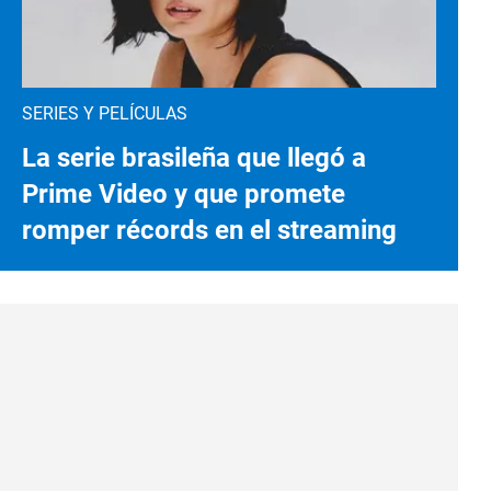
SERIES Y PELÍCULAS
La serie brasileña que llegó a
Prime Video y que promete
romper récords en el streaming