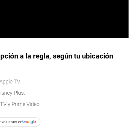
pción a la regla, según tu ubicación
Apple TV.
isney Plus.
 TV y Prime Video.
exclusivas en