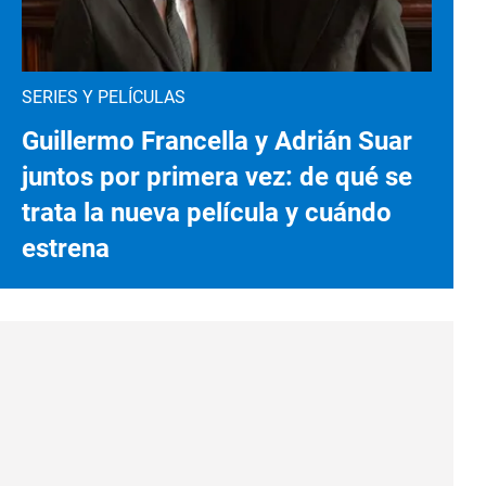
SERIES Y PELÍCULAS
Guillermo Francella y Adrián Suar
juntos por primera vez: de qué se
trata la nueva película y cuándo
estrena