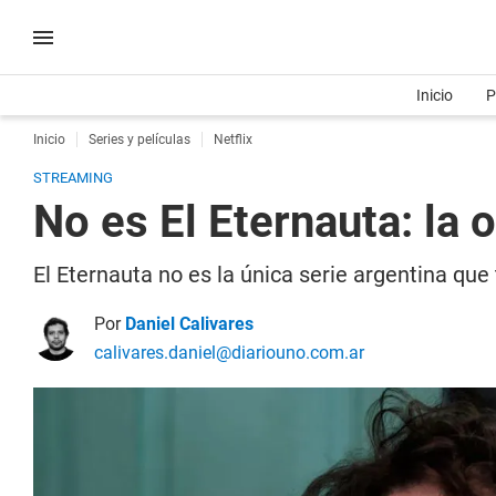
Inicio
P
Inicio
Series y películas
Netflix
STREAMING
No es El Eternauta: la 
El Eternauta no es la única serie argentina que 
Por
Daniel Calivares
calivares.daniel@diariouno.com.ar