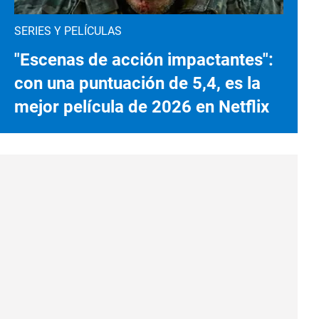
SERIES Y PELÍCULAS
"Escenas de acción impactantes":
con una puntuación de 5,4, es la
mejor película de 2026 en Netflix