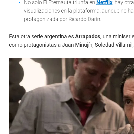
No solo El Eternauta triunfa en
Netflix
, hay otr
visualizaciones en la plataforma, aunque no h
protagonizada por Ricardo Darín.
Esta otra serie argentina es
Atrapados
, una miniseri
como protagonistas a Juan Minujín, Soledad Villamil