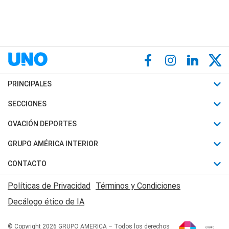
PRINCIPALES
Últimas Noticias
SECCIONES
Política
Horóscopo
OVACIÓN DEPORTES
Sociedad
Motores
Fútbol
GRUPO AMÉRICA INTERIOR
Policiales
Recetas
Mundial
Canal 7 en Vivo
CONTACTO
Judiciales
Trucos caseros
Automovilismo
Radio Nihuil
Acerca de Nosotros
Economia
Políticas de Privacidad
Términos y Condiciones
Series y Películas
Rugby
FM UNA
Contactanos
Decálogo ético de IA
Edictos y Solicitadas
Tenis
Radio Brava
Newsletter
Básquet
© Copyright 2026 GRUPO AMERICA – Todos los derechos
San Juan 8