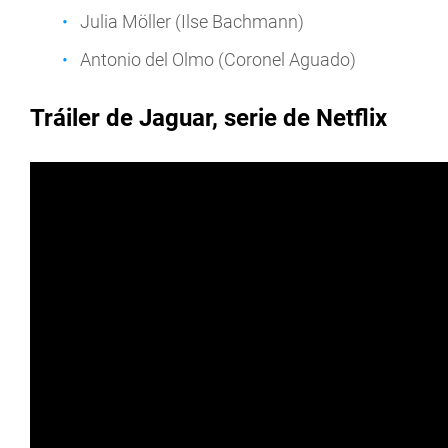
Julia Möller (Ilse Bachmann)
Antonio del Olmo (Coronel Aguado)
Tráiler de Jaguar, serie de Netflix