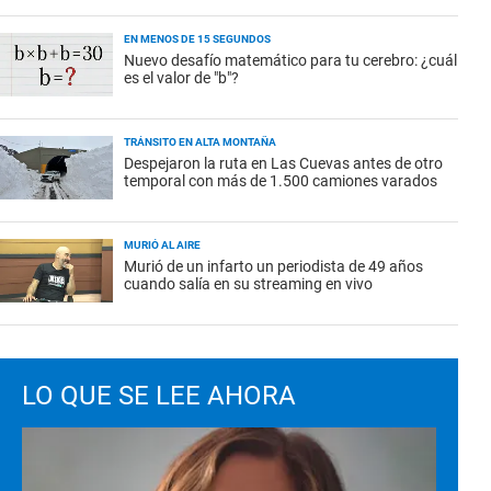
EN MENOS DE 15 SEGUNDOS
Nuevo desafío matemático para tu cerebro: ¿cuál
es el valor de "b"?
TRÁNSITO EN ALTA MONTAÑA
Despejaron la ruta en Las Cuevas antes de otro
temporal con más de 1.500 camiones varados
MURIÓ AL AIRE
Murió de un infarto un periodista de 49 años
cuando salía en su streaming en vivo
LO QUE SE LEE AHORA