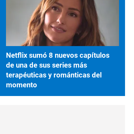
Netflix sumó 8 nuevos capítulos
de una de sus series más
terapéuticas y románticas del
momento