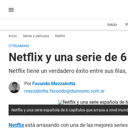
Inicio
P
Inicio
Series y películas
Netflix
STREAMING
Netflix y una serie de 
Netflix tiene un verdadero éxito entre sus filas
Por
Facundo Mezzabotta
mezzabotta.facundo@diariouno.com.ar
Netflix y una serie española de 6 capítulos que arrasa a nivel mund
Netflix
está arrasando con una de las mejores series