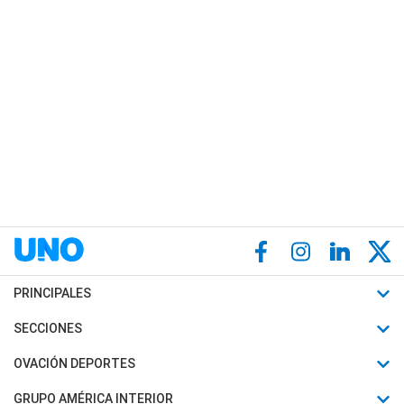
PRINCIPALES
Últimas Noticias
SECCIONES
Política
Horóscopo
OVACIÓN DEPORTES
Sociedad
Motores
Fútbol
GRUPO AMÉRICA INTERIOR