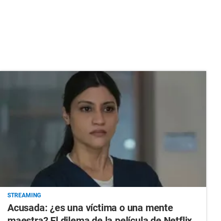
STREAMING
Acusada: ¿es una víctima o una mente
maestra? El dilema de la película de Netflix