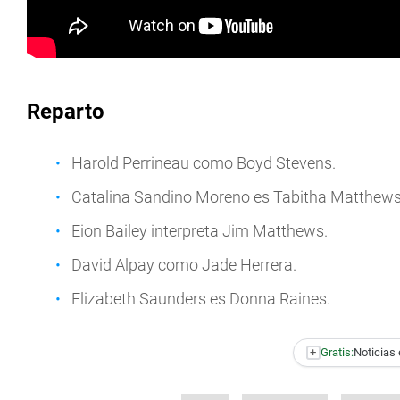
Reparto
Harold Perrineau como Boyd Stevens.
Catalina Sandino Moreno es Tabitha Matthews
Eion Bailey interpreta Jim Matthews.
David Alpay como Jade Herrera.
Elizabeth Saunders es Donna Raines.
+
Gratis:
Noticias 