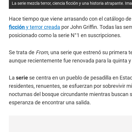
La serie mezcla terror, ciencia ficción y una historia atrapante. I
Hace tiempo que viene arrasando con el catálogo d
ficción
y terror creada
por John Griffin. Todas las se
posicionado como la serie N°1 en suscripciones.
Se trata de
From
, una serie que estrenó su primera 
aunque recientemente fue renovada para la quinta y
La
serie
se centra en un pueblo de pesadilla en Esta
residentes, renuentes, se esfuerzan por sobrevivir m
nocturnas del bosque circundante mientras buscan se
esperanza de encontrar una salida.