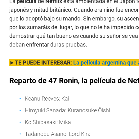
La
película
de
Netflix
está ambientada en el Japón fe
japonés y mitad británico. Cuando era niño fue encon
que lo adoptó bajo su mando. Sin embargo, su ascen
por los sumaráis del lugar, lo que no le ha impedido
demostrar qué tan bueno es cuando su señor se vea ob
deban enfrentar duras pruebas.
►TE PUEDE INTERESAR:
La película argentina que 
Reparto de 47 Ronin, la película de Net
Keanu Reeves: Kai
Hiroyuki Sanada: Kuranosuke Ôishi
Ko Shibasaki: Mika
Tadanobu Asano: Lord Kira