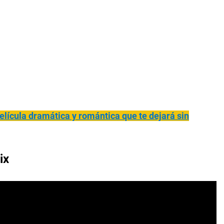
elícula dramática y romántica que te dejará sin
ix