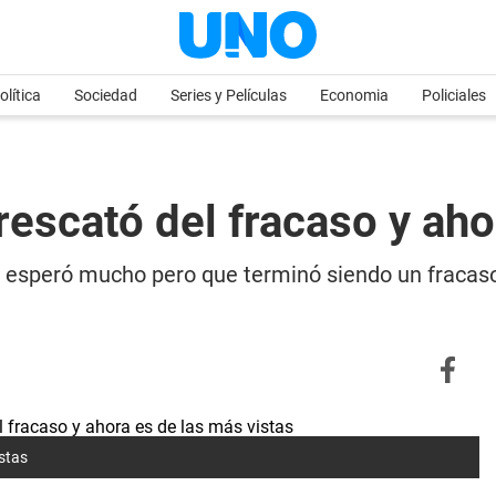
olítica
Sociedad
Series y Películas
Economia
Policiales
 rescató del fracaso y ah
e se esperó mucho pero que terminó siendo un fracas
istas