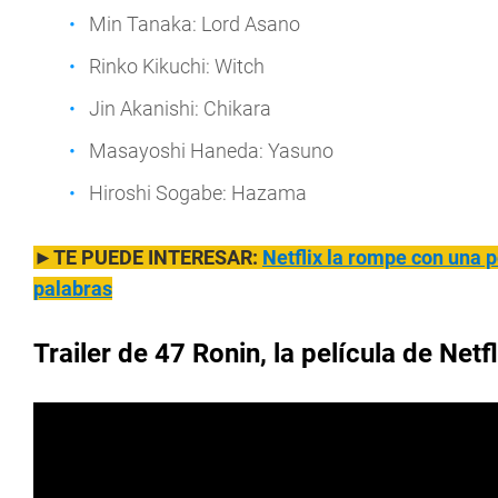
Min Tanaka: Lord Asano
Rinko Kikuchi: Witch
Jin Akanishi: Chikara
Masayoshi Haneda: Yasuno
Hiroshi Sogabe: Hazama
►TE PUEDE INTERESAR:
Netflix la rompe con una p
palabras
Trailer de 47 Ronin, la película de Netfl