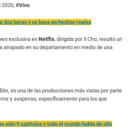
 2020,
#Vivo
.
ura dos horas y se basa en hechos reales
ies exclusiva en
Netflix
, dirigida por Il Cho, resultó un
eda atrapado en su departamento en medio de una
llón, es una de las producciones más vistas por parte
error y suspenso, específicamente para los que
ne sólo 9 capítulos y todo el mundo habla de ella