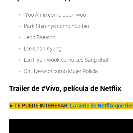
Yoo Ah-in como Joon-woo
Park Shin-hye como Yoo-bin
Jeon Bae-soo
Lee Chae-Kyung
Lee Hyun-wook como Lee Sang-chul
Oh Hye-won como Mujer Policía
Trailer de #Vivo, película de Netflix
►TE PUEDE INTERESAR:
La serie de Netflix que tie