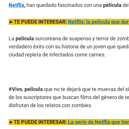
Netflix
,
han quedado fascinados con una
película
del
►TE PUEDE INTERESAR:
Netflix: la película que d
La
película
surcoreana de suspenso y terror de zomb
verdadero éxito con su historia de un joven que qu
ciudad repleta de infectados come carnes.
#Vivo
,
película
que no te dejará que te muevas del si
de los suscriptores que buscan films del género de t
disfrutan de los relatos con zombies.
►TE PUEDE INTERESAR:
La serie de Netflix que tie