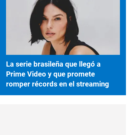
La serie brasileña que llegó a
Prime Video y que promete
romper récords en el streaming