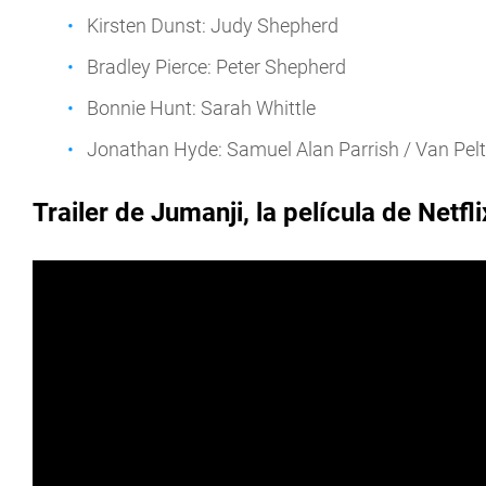
Kirsten Dunst: Judy Shepherd
Bradley Pierce: Peter Shepherd
Bonnie Hunt: Sarah Whittle
Jonathan Hyde: Samuel Alan Parrish / Van Pelt
Trailer de Jumanji, la película de Netfli