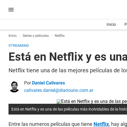
Inicio
P
Inicio
Series y películas
Netflix
STREAMING
Está en Netflix y es un
Netflix tiene una de las mejores películas de l
Por
Daniel Calivares
calivares.daniel@diariouno.com.ar
Está en Netflix y es una de las películas más inolvidables de la hist
Entre las numeros películas que tiene
Netflix
, hay al