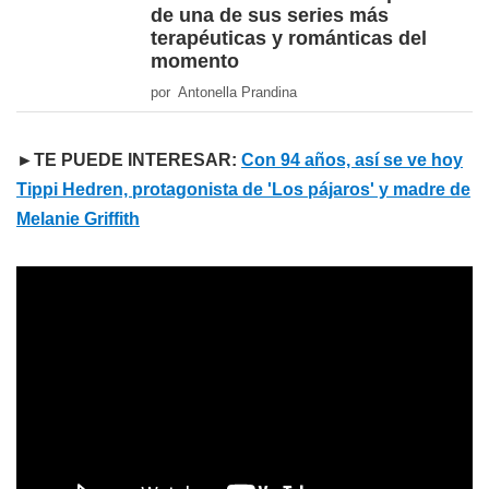
de una de sus series más
terapéuticas y románticas del
momento
por Antonella Prandina
►TE PUEDE INTERESAR:
Con 94 años, así se ve hoy
Tippi Hedren, protagonista de 'Los pájaros' y madre de
Melanie Griffith