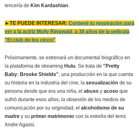
lencería de
Kim Kardashian
.
►TE PUEDE INTERESAR:
Contené tu respiración para
ver a la actriz Molly Ringwald, a 38 años de la película
"El club de los cinco"
Próximamente, se estrenará un documental biográfico en
la plataforma de streaming
Hulu
. Se trata de
"Pretty
Baby: Brooke Shields"
, una producción en la que cuenta
su historia en la industria del cine, la
sexualización
de su
persona desde que era una niña, el
abuso
y
acoso
que
sufrió durante esos años, la obsesión de los medios de
comunicación por su virginidad, el
alcoholismo de su
madre
y su
primer matrimonio
con la estrella del tenis
Andre Agassi.