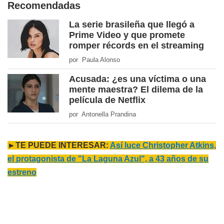
Recomendadas
La serie brasileña que llegó a
Prime Video y que promete
romper récords en el streaming
por Paula Alonso
Acusada: ¿es una víctima o una
mente maestra? El dilema de la
película de Netflix
por Antonella Prandina
►TE PUEDE INTERESAR:
Así luce Christopher Atkins,
el protagonista de "La Laguna Azul", a 43 años de su
estreno