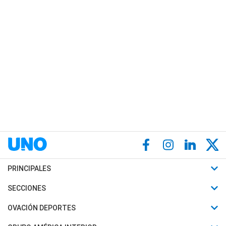
PRINCIPALES
Últimas Noticias
SECCIONES
Política
Horóscopo
OVACIÓN DEPORTES
Sociedad
Motores