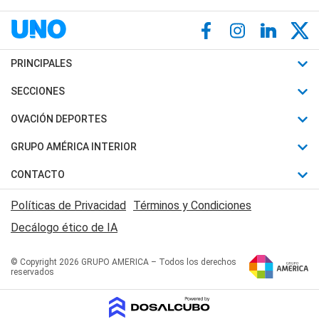
PRINCIPALES
Últimas Noticias
SECCIONES
Política
Horóscopo
OVACIÓN DEPORTES
Sociedad
Motores
Fútbol
GRUPO AMÉRICA INTERIOR
Policiales
Recetas
Mundial
Canal 7 en Vivo
CONTACTO
Judiciales
Trucos caseros
Automovilismo
Radio Nihuil
Acerca de Nosotros
Economia
Políticas de Privacidad
Términos y Condiciones
Series y Películas
Rugby
FM UNA
Contactanos
Decálogo ético de IA
Edictos y Solicitadas
Tenis
Radio Brava
Newsletter
Básquet
© Copyright 2026 GRUPO AMERICA – Todos los derechos
San Juan 8
reservados
Boxeo
Fuera de Juego