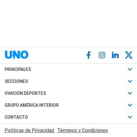
PRINCIPALES
Últimas Noticias
SECCIONES
Política
Horóscopo
OVACIÓN DEPORTES
Sociedad
Motores
Fútbol
GRUPO AMÉRICA INTERIOR
Policiales
Recetas
Mundial
Canal 7 en Vivo
CONTACTO
Judiciales
Trucos caseros
Automovilismo
Radio Nihuil
Acerca de Nosotros
Economia
Políticas de Privacidad
Términos y Condiciones
Series y Películas
Rugby
FM UNA