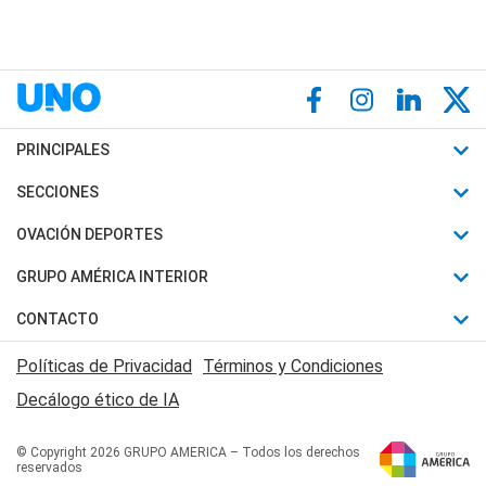
PRINCIPALES
Últimas Noticias
SECCIONES
Política
Horóscopo
OVACIÓN DEPORTES
Sociedad
Motores
Fútbol
GRUPO AMÉRICA INTERIOR
Policiales
Recetas
Mundial
Canal 7 en Vivo
CONTACTO
Judiciales
Trucos caseros
Automovilismo
Radio Nihuil
Acerca de Nosotros
Economia
Políticas de Privacidad
Términos y Condiciones
Series y Películas
Rugby
FM UNA
Contactanos
Decálogo ético de IA
Edictos y Solicitadas
Tenis
Radio Brava
Newsletter
Básquet
© Copyright 2026 GRUPO AMERICA – Todos los derechos
San Juan 8
reservados
Boxeo