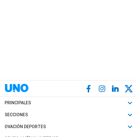
PRINCIPALES
Últimas Noticias
SECCIONES
Política
Horóscopo
OVACIÓN DEPORTES
Sociedad
Motores