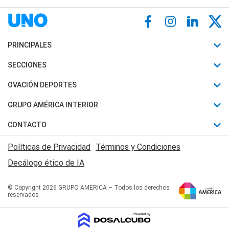
PRINCIPALES
Últimas Noticias
SECCIONES
Política
Horóscopo
OVACIÓN DEPORTES
Sociedad
Motores
Fútbol
GRUPO AMÉRICA INTERIOR
Policiales
Recetas
Mundial
Canal 7 en Vivo
CONTACTO
Judiciales
Trucos caseros
Automovilismo
Radio Nihuil
Acerca de Nosotros
Economia
Políticas de Privacidad
Términos y Condiciones
Series y Películas
Rugby
FM UNA
Contactanos
Decálogo ético de IA
Edictos y Solicitadas
Tenis
Radio Brava
Newsletter
Básquet
© Copyright 2026 GRUPO AMERICA – Todos los derechos
San Juan 8
reservados
Boxeo
Fuera de Juego