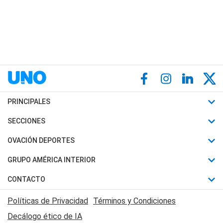
PRINCIPALES
Últimas Noticias
SECCIONES
Política
Horóscopo
OVACIÓN DEPORTES
Sociedad
Motores
Fútbol
GRUPO AMÉRICA INTERIOR
Policiales
Recetas
Mundial
Canal 7 en Vivo
CONTACTO
Judiciales
Trucos caseros
Automovilismo
Radio Nihuil
Acerca de Nosotros
Economia
Políticas de Privacidad
Términos y Condiciones
Series y Películas
Rugby
FM UNA
Contactanos
Decálogo ético de IA
Edictos y Solicitadas