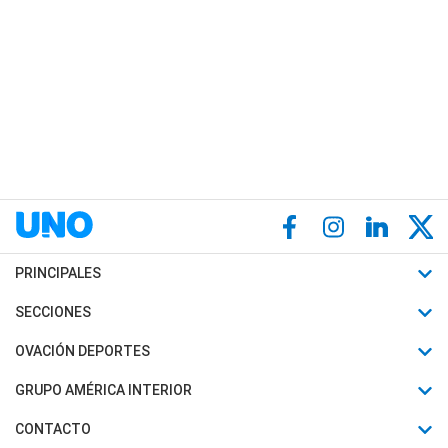
PRINCIPALES
Últimas Noticias
SECCIONES
Política
Horóscopo
OVACIÓN DEPORTES
Sociedad
Motores
Fútbol
GRUPO AMÉRICA INTERIOR
Policiales
Recetas
Mundial
Canal 7 en Vivo
CONTACTO
Judiciales
Trucos caseros