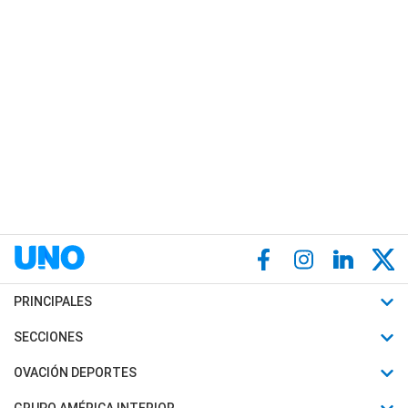
PRINCIPALES
Últimas Noticias
SECCIONES
Política
Horóscopo
OVACIÓN DEPORTES
Sociedad
Motores
Fútbol