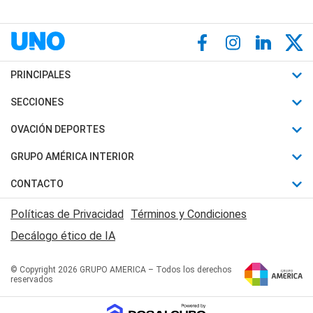
PRINCIPALES
Últimas Noticias
SECCIONES
Política
Horóscopo
OVACIÓN DEPORTES
Sociedad
Motores
Fútbol
GRUPO AMÉRICA INTERIOR
Policiales
Recetas
Mundial
Canal 7 en Vivo
CONTACTO
Judiciales
Trucos caseros
Automovilismo
Radio Nihuil
Acerca de Nosotros
Economia
Políticas de Privacidad
Términos y Condiciones
Series y Películas
Rugby
FM UNA
Contactanos
Decálogo ético de IA
Edictos y Solicitadas
Tenis
Radio Brava
Newsletter
Básquet
© Copyright 2026 GRUPO AMERICA – Todos los derechos
San Juan 8
reservados
Boxeo
Fuera de Juego